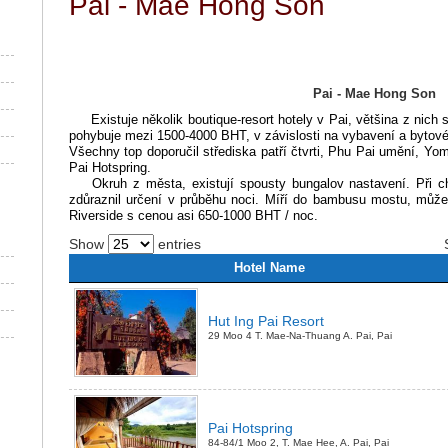
Pai - Mae Hong Son
Pai - Mae Hong Son
Existuje několik boutique-resort hotely v Pai, většina z nich 
pohybuje mezi 1500-4000 BHT, v závislosti na vybavení a bytov
Všechny top doporučil střediska patří čtvrti, Phu Pai umění, Y
Pai Hotspring.
Okruh z města, existují spousty bungalov nastavení. Při chůz
zdůraznil určení v průběhu noci.
Míří do bambusu mostu, můžet
Riverside s cenou asi 650-1000 BHT / noc.
Show
entries
Hotel Name
Hut Ing Pai Resort
29 Moo 4 T. Mae-Na-Thuang A. Pai, Pai
Pai Hotspring
84-84/1 Moo 2, T. Mae Hee, A. Pai, Pai