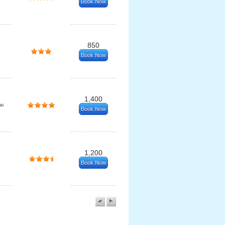
Book Now
850
Book Now
1,400
ai
Book Now
1,200
Book Now