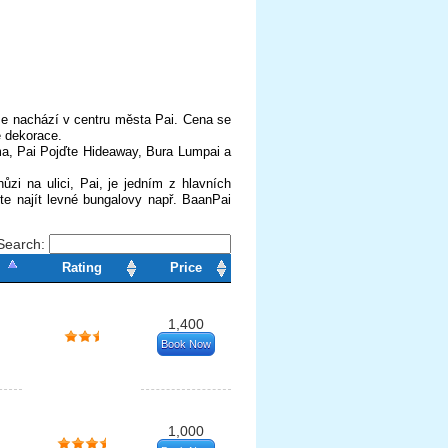
se nachází v centru města Pai.
Cena se
é dekorace.
oma, Pai Pojďte Hideaway, Bura Lumpai a
i na ulici, Pai, je jedním z hlavních
e najít levné bungalovy např. BaanPai
Search:
Rating
Price
1,400
Book Now
1,000